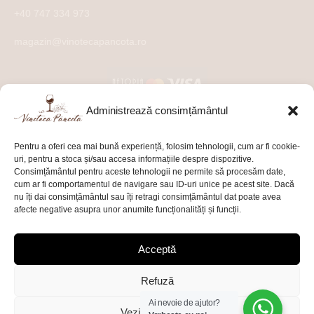
+40 747 334 973
magazin@vinotecapancota.ro
Administrează consimțământul
Pentru a oferi cea mai bună experiență, folosim tehnologii, cum ar fi cookie-
uri, pentru a stoca și/sau accesa informațiile despre dispozitive.
Consimțământul pentru aceste tehnologii ne permite să procesăm date,
cum ar fi comportamentul de navigare sau ID-uri unice pe acest site. Dacă
nu îți dai consimțământul sau îți retragi consimțământul dat poate avea
afecte negative asupra unor anumite funcționalități și funcții.
Acceptă
Refuză
Ai nevoie de ajutor?
Vezi preferințele