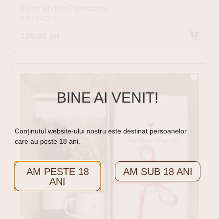
Kit de vin fiert 2 persoane
IDEI CADOU
125.00
lei
Adaugă în coș
BINE AI VENIT!
Conținutul website-ului nostru este destinat persoanelor
care au peste 18 ani.
AM PESTE 18
AM SUB 18 ANI
ANI