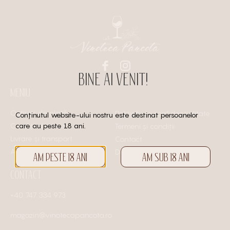
BINE AI VENIT!
MENIU
Opțiuni de plată
Politică de confidențialitate
Conținutul website-ului nostru este destinat persoanelor
care au peste 18 ani.
Condiții de retur
Termeni și condiții
Livrare și transport
Contact
ANPC
Despre Noi
AM PESTE 18 ANI
AM SUB 18 ANI
CONTACT
+40 747 334 973
magazin@vinotecapancota.ro