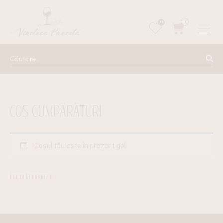
0
0
COȘ CUMPĂRĂTURI
Coșul tău este în prezent gol.
Înapoi la magazin