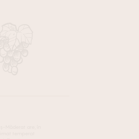
iş-Măderat are, în
climat temperat