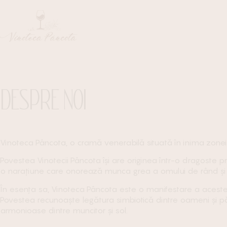
DESPRE NOI
Vinoteca Pâncota, o cramă venerabilă situată în inima zonei
Povestea Vinotecii Pâncota își are originea într-o dragoste 
o narațiune care onorează munca grea a omului de rând și t
În esența sa, Vinoteca Pâncota este o manifestare a acestei 
Povestea recunoaște legătura simbiotică dintre oameni și pă
armonioase dintre muncitor și sol.