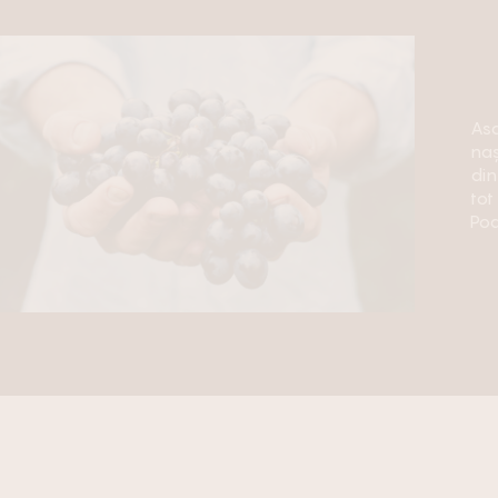
Asa
naș
din
tot
Pod