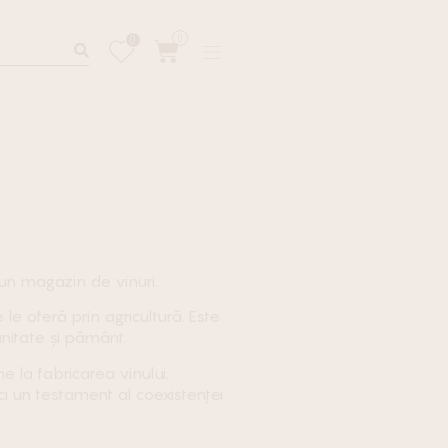
0
0
 un
magazin de vinuri
.
e oferă prin agricultură. Este
nitate și pământ.
e la fabricarea vinului.
i un testament al coexistenței