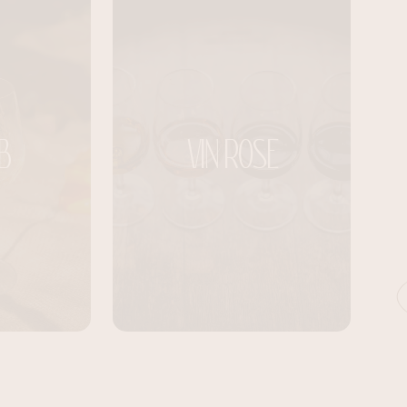
B
VIN ROSE