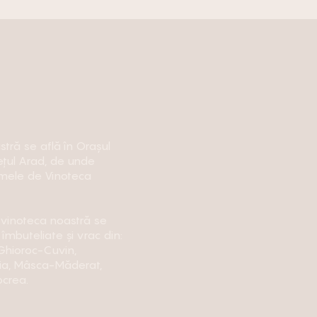
tră se află în Orașul
ețul Arad, de unde
umele de Vinoteca
n vinoteca noastră se
 îmbuteliate și vrac din:
 Ghioroc-Cuvin,
ia, Mâsca-Măderat,
ocrea.