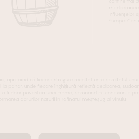
continental c
mediteranee
influenţelor s
Europei Centr
, apreciind că fiecare strugure recoltat este rezultatul unui pa
 la pahar, unde fiecare înghițitură reflectă dedicarea, sudoar
de a fi doar povestea unei crame, rezonând cu conexiunile p
area darurilor naturii în rafinatul meșteșug al vinului.