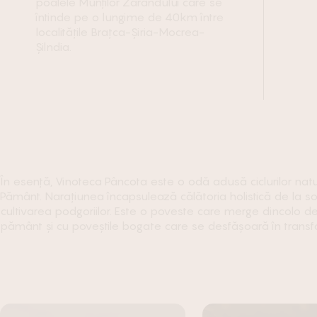
poalele Munților Zărandului care se
întinde pe o lungime de 40km între
localitățile Brațca-Șiria-Mocrea-
Șilndia.
În esență, Vinoteca Pâncota este o odă adusă ciclurilor naturii
Pământ. Narațiunea încapsulează călătoria holistică de la sol
cultivarea podgoriilor. Este o poveste care merge dincolo 
pământ și cu poveștile bogate care se desfășoară în transform