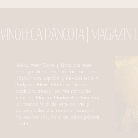
VINOTECA PÂNCOTA | MAGAZIN D
Noi suntem Florin și Livia, doi tineri
îndrăgostiti de zona în care ne-am
născut, am copilărit și ne-am stabilit,
Podgoria Miniș-Măderat. De mici
copii am crescut printre rândurile
viilor din Mâsca-Măderat și Pâncota,
iar munca față de vița-de-vie și
bucuria culesului roadelor toamna
ne-au fost insuflate de către părinții
nostri.