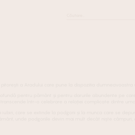
 pitorești a Aradului care pune la dispozitia dumneavoastra
profundă pentru pământ și pentru darurile abundente pe care l
ranscende într-o celebrare a relației complicate dintre uma
iubiri, care se extinde la podgorii și la munca care se depun
mânt, unde podgoriile devin mai mult decât niște câmpuri, c