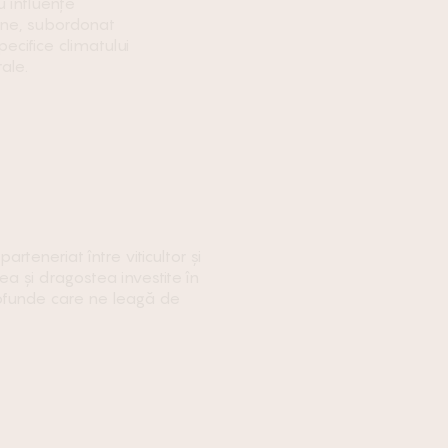
u influenţe
ne, subordonat
pecifice climatului
ale.
rteneriat între viticultor și
ea și dragostea investite în
rofunde care ne leagă de