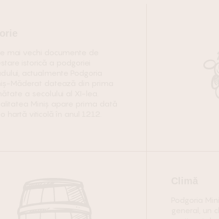
torie
le mai vechi documente de
stare istorică a podgoriei
dului, actualmente Podgoria
niș-Măderat datează din prima
ătate a secolului al XI-lea.
alitatea Miniş apare prima dată
o hartă viticolă în anul 1212.
Climă
Podgoria Min
general, un 