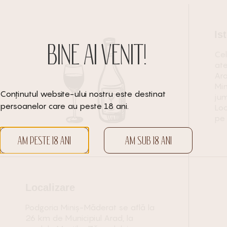
Is
BINE AI VENIT!
Ce
ate
Ara
Mi
Conținutul website-ului nostru este destinat
jum
persoanelor care au peste 18 ani.
Loc
pe 
AM PESTE 18 ANI
AM SUB 18 ANI
Localizare
Podgoria Miniș-Măderat se află la
26 km de Municipiul Arad, la