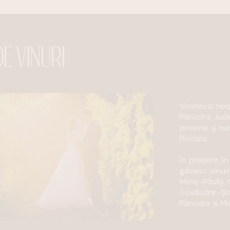
E VINURI
Vinoteca noas
Pâncota, Jud
provine și n
Pîncota.
În prezent, î
găsesc vinuri
Miniș-Păuliș,
Covăsânț-Șir
Pâncota și M