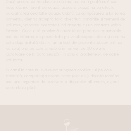
Dacă oricare dintre clauzele de mai sus va fi gasită nulă sau
nevalidă, indiferent de cauză, aceasta clauză nu va afecta
valabilitatea celorlalte clauze. Odată cu cumpărarea și lansarea
comenzii, clientul acceptă fără obiecțiuni condițiile și termenii de
utilizare, valoarea acestora fiind aceeași cu un contract valabil
încheiat. Orice altă problemă cauzată de produsele și serviciile
sau de informațiile prezentate pe vinotecapancota.ro și care nu
este deja tratată de nici un articol din prezentul document, se
va soluționa pe cale amiabilă în termen de 30 de zile
lucrătoare de la data sesizării în scris a problemelor, de către
utilizator.
În cazul în care nu s-a reușit stingerea conflictului pe cale
amiabilă, competența revine instanțelor de judecată române
sau unui organism de rezolvare a disputelor alternativ, agreat
de ambele părți.