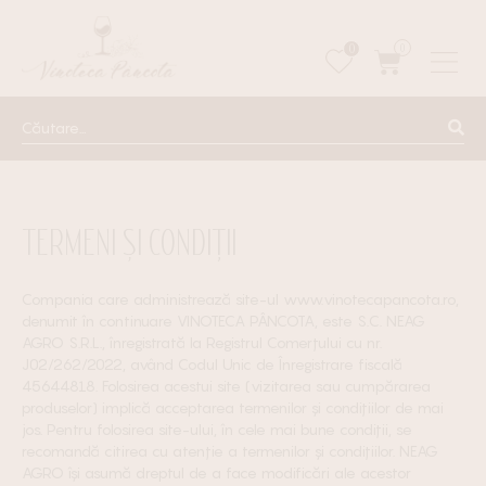
0
0
TERMENI ȘI CONDIȚII
Compania care administrează site-ul www.vinotecapancota.ro,
denumit în continuare VINOTECA PÂNCOTA, este S.C. NEAG
AGRO S.R.L., înregistrată la Registrul Comerțului cu nr.
J02/262/2022, având Codul Unic de Înregistrare fiscală
45644818. Folosirea acestui site (vizitarea sau cumpărarea
produselor) implică acceptarea termenilor și condițiilor de mai
jos. Pentru folosirea site-ului, în cele mai bune condiții, se
recomandă citirea cu atenție a termenilor și condițiilor. NEAG
AGRO își asumă dreptul de a face modificări ale acestor