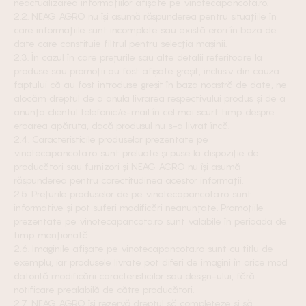
neactualizarea informațiilor afișate pe vinotecapancota.ro.
2.2. NEAG AGRO nu își asumă răspunderea pentru situațiile în
care informațiile sunt incomplete sau există erori în baza de
date care constituie filtrul pentru selecția mașinii.
2.3. În cazul în care prețurile sau alte detalii referitoare la
produse sau promoții au fost afișate greșit, inclusiv din cauza
faptului că au fost introduse greșit în baza noastră de date, ne
alocăm dreptul de a anula livrarea respectivului produs și de a
anunța clientul telefonic/e-mail în cel mai scurt timp despre
eroarea apăruta, dacă produsul nu s-a livrat încă.
2.4. Caracteristicile produselor prezentate pe
vinotecapancota.ro sunt preluate și puse la dispoziție de
producători sau furnizori și NEAG AGRO nu își asumă
răspunderea pentru corectitudinea acestor informații.
2.5. Prețurile produselor de pe vinotecapancota.ro sunt
informative și pot suferi modificări neanunțate. Promoțiile
prezentate pe vinotecapancota.ro sunt valabile în perioada de
timp menționată.
2.6. Imaginile afișate pe vinotecapancota.ro sunt cu titlu de
exemplu, iar produsele livrate pot diferi de imagini în orice mod
datorită modificării caracteristicilor sau design-ului, fără
notificare prealabilă de către producători.
2.7. NEAG AGRO își rezervă dreptul să completeze și să