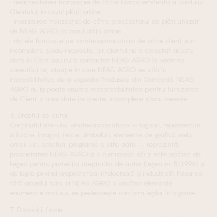
• neacceptarea tranzacției de către banca emitenta a cardului
Clientului, în cazul plății online
• invalidarea tranzacției de către procesatorul de plăți utilizat
de NEAG AGRO, în cazul plății online
• datele furnizate pe vinotecapancota.ro de către client sunt
incomplete și/sau incorecte, iar clientul nu a corectat aceste
date în Cont sau nu a contactat NEAG AGRO în vederea
corectării lor, situație în care NEAG AGRO se află în
imposibilitatea de a expedia Produsele din Comandă. NEAG
AGRO nu își poate asuma responsabilitatea pentru furnizarea
de Client a unor date incorecte, incomplete și/sau nereale.
6. Dreptul de autor
Conținutul site-ului vinotecapancota.ro – logouri, reprezentari
stilizate, imagini, texte, simboluri, elemente de grafică web,
email-uri, scripturi, programe și alte date – reprezintă
proprietatea NEAG AGRO și a furnizorilor săi și este apărat de
Legea pentru protecția drepturilor de autor (legea nr. 8/1996) și
de legile privind proprietatea intelectuală și industrială. Folosirea
fără acordul scris al NEAG AGRO a oricăror elemente
enumerate mai sus, se pedepsește conform legilor în vigoare.
7. Dispoziții finale