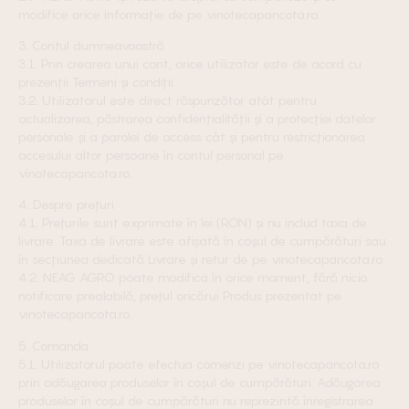
modifice orice informație de pe vinotecapancota.ro.
3. Contul dumneavoastră
3.1. Prin crearea unui cont, orice utilizator este de acord cu
prezenții Termeni și condiții.
3.2. Utilizatorul este direct răspunzător atât pentru
actualizarea, păstrarea confidențialității și a protecției datelor
personale și a parolei de access cât și pentru restricționarea
accesului altor persoane în contul personal pe
vinotecapancota.ro.
4. Despre prețuri
4.1. Prețurile sunt exprimate în lei (RON) și nu includ taxa de
livrare. Taxa de livrare este afișată în coșul de cumpărături sau
în secțiunea dedicată Livrare și retur de pe vinotecapancota.ro.
4.2. NEAG AGRO poate modifica în orice moment, fără nicio
notificare prealabilă, prețul oricărui Produs prezentat pe
vinotecapancota.ro.
5. Comanda
5.1. Utilizatorul poate efectua comenzi pe vinotecapancota.ro
prin adăugarea produselor în coșul de cumpărături. Adăugarea
produselor în coșul de cumpărături nu reprezintă înregistrarea