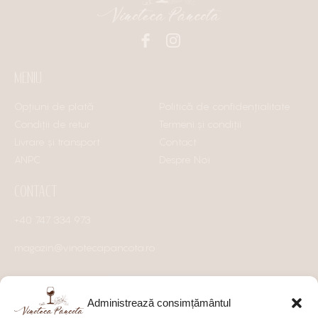
MENIU
Opțiuni de plată
Politică de confidențialitate
Condiții de retur
Termeni și condiții
Livrare și transport
Contact
ANPC
Despre Noi
CONTACT
+40 747 334 973
magazin@vinotecapancota.ro
Administrează consimțământul