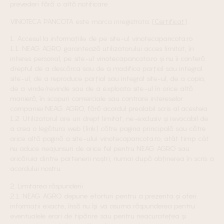
prevederi fără o altă notificare.
VINOTECA PANCOTA este marca inregistrata.
(Certificat)
1. Accesul la informațiile de pe site-ul vinotecapancota.ro
1.1. NEAG AGRO garantează utilizatorului acces limitat, în
interes personal, pe site-ul vinotecapancota.ro și nu îi conferă
dreptul de a descărca sau de a modifica parțial sau integral
site-ul, de a reproduce parțial sau integral site-ul, de a copia,
de a vinde/revinde sau de a exploata site-ul în orice altă
manieră, în scopuri comerciale sau contrare intereselor
companiei NEAG AGRO, fără acordul prealabil scris al acesteia.
1.2. Utilizatorul are un drept limitat, ne-exclusiv și revocabil de
a crea o legătura web (link) către pagina principală sau către
orice altă pagină a site-ului vinotecapancota.ro, atât timp cât
nu aduce neajunsuri de orice fel pentru NEAG AGRO sau
oricăruia dintre partenerii noștri, numai după obținerea în scris a
acordului nostru.
2. Limitarea răspunderii
2.1. NEAG AGRO depune eforturi pentru a prezenta și oferi
informații exacte, însă nu își va asuma răspunderea pentru
eventualele erori de tipărire sau pentru neacuratețea și