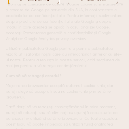
Informațiile colectate de aceste module cookie sunt transferate
și stocate de Google pe serverele din SUA, în conformitate cu
practicile lor de confidențialitate. Pentru informații suplimentare
despre practicile de confidențialitate ale Google și despre
modul în care acestea se aplică în cazul analizei Google,
accesați: Prezentarea generală a confidențialității Google
Analytics: Google Analytics privacy overview
Utilizăm publicitatea Google pentru a permite publicitatea
vizată utilizatorilor noștri care au interacționat anterior cu site-
ul nostru. Pentru a renunța la aceste servicii, citiți secțiunea de
mai jos pentru a vă retrage consimțământul.
Cum să vă retrageți acordul?
Majoritatea browserelor acceptă automat cookie-urile, dar
puteți alege să acceptați sau nu cookie-urile prin setările
browserului
Dacă doriți să vă retrageți consimțământul în orice moment,
puteți să refuzați sau să eliminați cu ușurință cookie-urile de
pe dispozitiv utilizând setările browserului. Cu toate acestea,
acest lucru vă poate împiedica să utilizați funcționalitatea