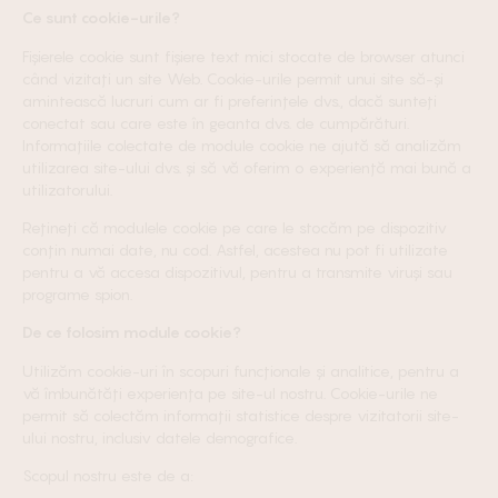
Ce sunt cookie-urile?
Fișierele cookie sunt fișiere text mici stocate de browser atunci
când vizitați un site Web. Cookie-urile permit unui site să-și
amintească lucruri cum ar fi preferințele dvs., dacă sunteți
conectat sau care este în geanta dvs. de cumpărături.
Informațiile colectate de module cookie ne ajută să analizăm
utilizarea site-ului dvs. și să vă oferim o experiență mai bună a
utilizatorului.
Rețineți că modulele cookie pe care le stocăm pe dispozitiv
conțin numai date, nu cod. Astfel, acestea nu pot fi utilizate
pentru a vă accesa dispozitivul, pentru a transmite viruși sau
programe spion.
De ce folosim module cookie?
Utilizăm cookie-uri în scopuri funcționale și analitice, pentru a
vă îmbunătăți experiența pe site-ul nostru. Cookie-urile ne
permit să colectăm informații statistice despre vizitatorii site-
ului nostru, inclusiv datele demografice.
Scopul nostru este de a: