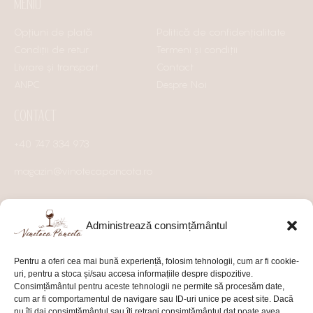
MENIU
Opțiuni de plată
Politică de confidențialitate
Condiții de retur
Termeni și condiții
Livrare și transport
Contact
ANPC
Despre Noi
CONTACT
+40 747 334 973
magazin@vinotecapancota.ro
Administrează consimțământul
Pentru a oferi cea mai bună experiență, folosim tehnologii, cum ar fi cookie-
uri, pentru a stoca și/sau accesa informațiile despre dispozitive.
Consimțământul pentru aceste tehnologii ne permite să procesăm date,
cum ar fi comportamentul de navigare sau ID-uri unice pe acest site. Dacă
nu îți dai consimțământul sau îți retragi consimțământul dat poate avea