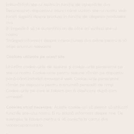
Îmbunătățiți site-ul nostru în funcție de așteptările dvs.
Recunoașteți dispozitivul atunci când vizitați site-ul nostru web
Faceți sugestii despre produse în funcție de alegerea produselor
dvs.
Îți împiedică să te autentifici ori de câte ori vizitezi site-ul
nostru
Strângeți informații despre interacțiunea dvs. online pentru a vă
afișa anunțuri relevante
Cookies utilizate pe acest site
Utilizăm cookie-urile de sesiune și cookie-urile persistente pe
site-ul nostru. Cookie-urile pentru sesiune rămân pe dispozitiv
până când închideți browserul web. Cookie-urile persistente
rămân pe dispozitiv pentru o anumită perioadă de timp.
Cookie-urile pe care le folosim pot fi clasificate după cum
urmează:
Cookies strict necesare:
Aceste cookie-uri vă permit să utilizați
funcțiile site-ului nostru. Ei nu adună informații despre tine. De
exemplu, le folosim pentru a vă conecta la contul dvs.
vinotecapancota.ro