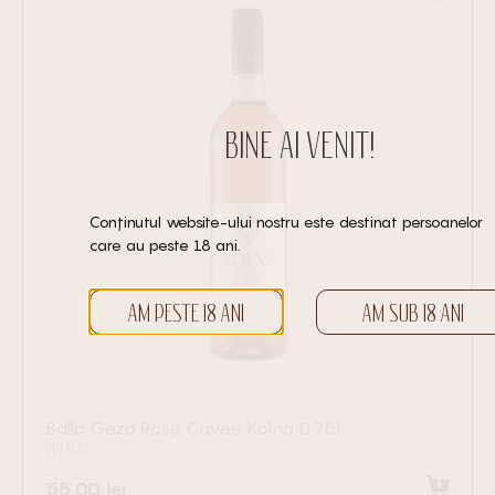
BINE AI VENIT!
Conținutul website-ului nostru este destinat persoanelor
care au peste 18 ani.
AM PESTE 18 ANI
AM SUB 18 ANI
Balla Geza Rose Cuvee Kolna 0.75l
VIN ROSE
55.00
lei
Adaugă în coș