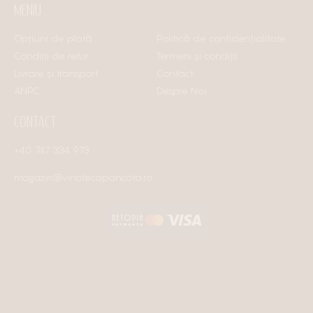
MENIU
Opțiuni de plată
Politică de confidențialitate
Condiții de retur
Termeni și condiții
Livrare și transport
Contact
ANPC
Despre Noi
CONTACT
+40 747 334 973
magazin@vinotecapancota.ro