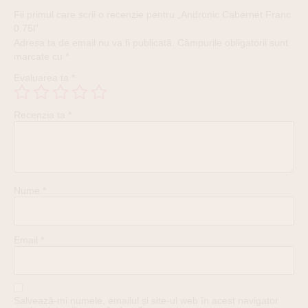
Fii primul care scrii o recenzie pentru „Andronic Cabernet Franc
0.75l”
Adresa ta de email nu va fi publicată.
Câmpurile obligatorii sunt
marcate cu
*
Evaluarea ta
*
Recenzia ta
*
Nume
*
Email
*
Salvează-mi numele, emailul și site-ul web în acest navigator