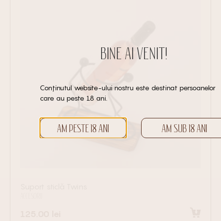
BINE AI VENIT!
Conținutul website-ului nostru este destinat persoanelor
care au peste 18 ani.
AM PESTE 18 ANI
AM SUB 18 ANI
Suport sticlă Twins
ACCESORII
125.00
lei
Selectează opțiunile