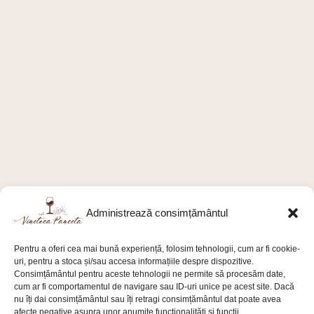
Administrează consimțământul
Pentru a oferi cea mai bună experiență, folosim tehnologii, cum ar fi cookie-
uri, pentru a stoca și/sau accesa informațiile despre dispozitive.
Consimțământul pentru aceste tehnologii ne permite să procesăm date,
cum ar fi comportamentul de navigare sau ID-uri unice pe acest site. Dacă
nu îți dai consimțământul sau îți retragi consimțământul dat poate avea
afecte negative asupra unor anumite funcționalități și funcții.