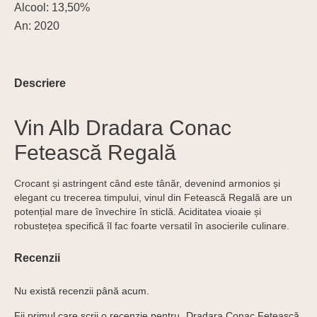
Alcool: 13,50%
An: 2020
Descriere
Vin Alb Dradara Conac
Fetească Regală
Crocant și astringent când este tânăr, devenind armonios și
elegant cu trecerea timpului, vinul din Fetească Regală are un
potențial mare de învechire în sticlă. Aciditatea vioaie și
robustețea specifică îl fac foarte versatil în asocierile culinare.
Recenzii
Nu există recenzii până acum.
Fii primul care scrii o recenzie pentru „Dradara Conac Fetească