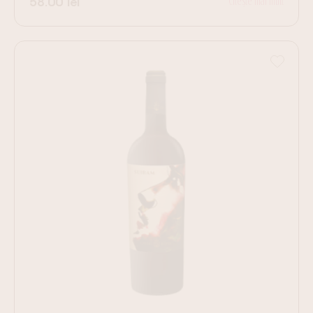
58.00
lei
Citește mai mult