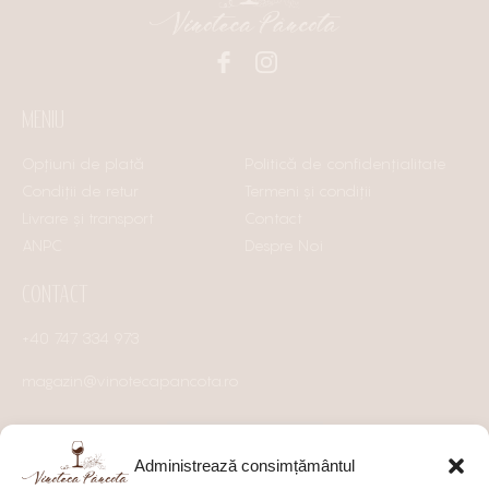
MENIU
Opțiuni de plată
Politică de confidențialitate
Condiții de retur
Termeni și condiții
Livrare și transport
Contact
ANPC
Despre Noi
CONTACT
+40 747 334 973
magazin@vinotecapancota.ro
Administrează consimțământul