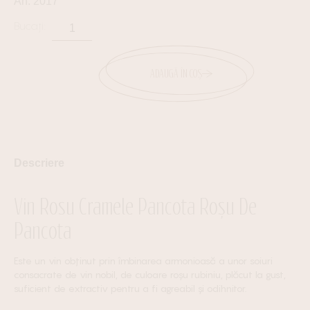
An: 2017
ADAUGĂ ÎN COȘ
Descriere
Vin Rosu Cramele Pancota Roșu De
Pancota
Este un vin obținut prin îmbinarea armonioasă a unor soiuri
consacrate de vin nobil, de culoare roșu rubiniu, plăcut la gust,
suficient de extractiv pentru a fi agreabil și odihnitor.