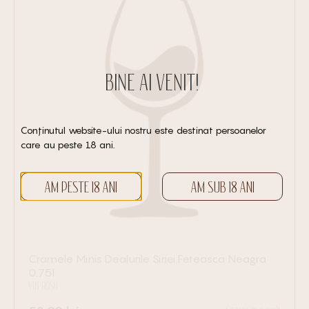
BINE AI VENIT!
Conținutul website-ului nostru este destinat persoanelor
care au peste 18 ani.
AM PESTE 18 ANI
AM SUB 18 ANI
Cramele Minis Dealurile Siriei Feteasca Neagra
0.75l
VIN ROȘU