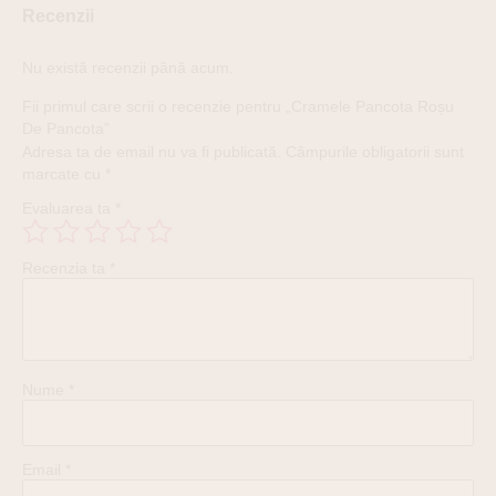
Recenzii
Nu există recenzii până acum.
Fii primul care scrii o recenzie pentru „Cramele Pancota Roșu
De Pancota”
Adresa ta de email nu va fi publicată.
Câmpurile obligatorii sunt
marcate cu
*
Evaluarea ta
*
Recenzia ta
*
Nume
*
Email
*