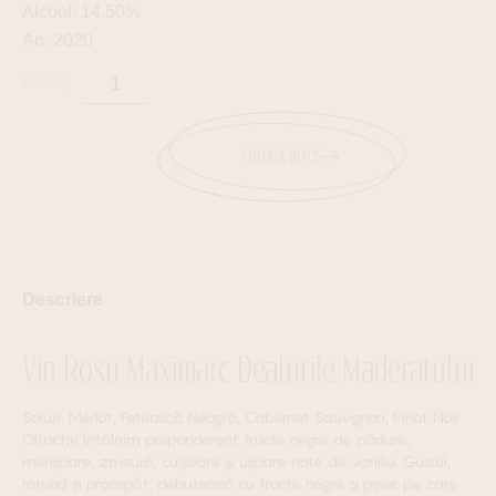
Alcool: 14.50%
An: 2020
ADAUGĂ ÎN COȘ
Descriere
Vin Rosu Maximarc Dealurile Maderatului
Soiuri: Merlot, Fetească Neagră, Cabernet Sauvignon, Pinot Noir.
Olfactiv întâlnim preponderent fructe negre de pădure,
merișoare, zmeură, cuișoare și ușoare note de vanilie. Gustul,
rotund și proaspăt, debutează cu fructe negre și piper pe care