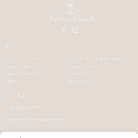
MENIU
Opțiuni de plată
Politică de confidențialitate
Condiții de retur
Termeni și condiții
Livrare și transport
Contact
ANPC
Despre Noi
CONTACT
+40 747 334 973
magazin@vinotecapancota.ro