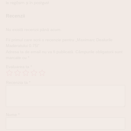
le regăsim și în postgust.
Recenzii
Nu există recenzii până acum.
Fii primul care scrii o recenzie pentru „Maximarc Dealurile
Maderatului 0.75l”
Adresa ta de email nu va fi publicată.
Câmpurile obligatorii sunt
marcate cu
*
Evaluarea ta
*
Recenzia ta
*
Nume
*