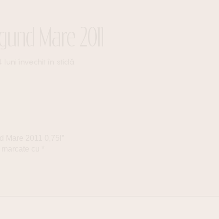
rgund Mare 2011
ni învechit în sticlă.
nd Mare 2011 0,75l”
t marcate cu
*