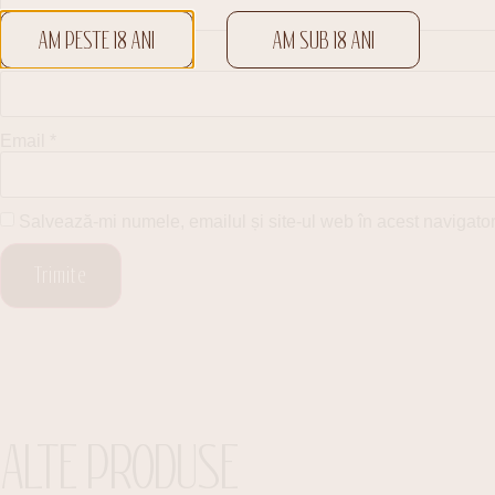
AM PESTE 18 ANI
AM SUB 18 ANI
Nume
*
Email
*
Salvează-mi numele, emailul și site-ul web în acest navigato
ALTE PRODUSE