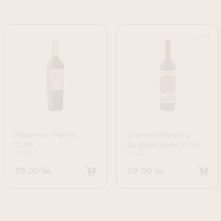
Maximarc Merlot
Cramele Pancota
0.75l
Burgund Mare 0.75l
VIN ROȘU
VIN ROȘU
55.00
lei
29.00
lei
Adaugă în coș
Adaugă în coș