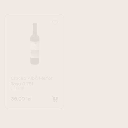
Crucea Albă Merlot
Roșu 0.75l
VIN ROȘU
35.00
lei
Adaugă în coș