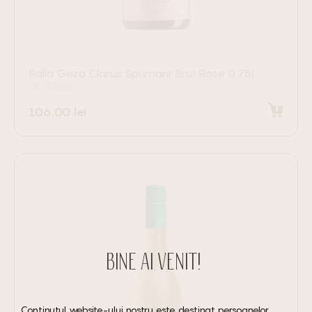
Balla Geza Clarus Spumant Brut Rose 0.75l
VIN SPUMANT
106.00
lei
Adaugă în coș
BINE AI VENIT!
Conținutul website-ului nostru este destinat persoanelor