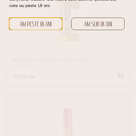
care au peste 18 ani.
AM PESTE 18 ANI
AM SUB 18 ANI
Balla Geza Vin Perlant Frizzy 0.75l
VIN SPUMANT
65.00
lei
Adaugă în coș