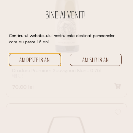
BINE AI VENIT!
Conținutul website-ului nostru este destinat persoanelor
care au peste 18 ani.
AM PESTE 18 ANI
AM SUB 18 ANI
Dradara Premium Sauvignon Blanc 0.75l
VIN ALB
70.00
lei
Adaugă în coș