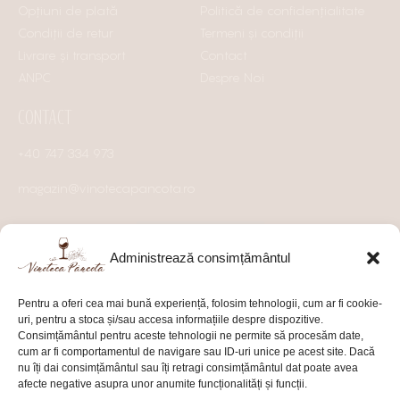
Opțiuni de plată
Politică de confidențialitate
Condiții de retur
Termeni și condiții
Livrare și transport
Contact
ANPC
Despre Noi
CONTACT
+40 747 334 973
magazin@vinotecapancota.ro
Administrează consimțământul
Pentru a oferi cea mai bună experiență, folosim tehnologii, cum ar fi cookie-
uri, pentru a stoca și/sau accesa informațiile despre dispozitive.
Consimțământul pentru aceste tehnologii ne permite să procesăm date,
cum ar fi comportamentul de navigare sau ID-uri unice pe acest site. Dacă
nu îți dai consimțământul sau îți retragi consimțământul dat poate avea
afecte negative asupra unor anumite funcționalități și funcții.