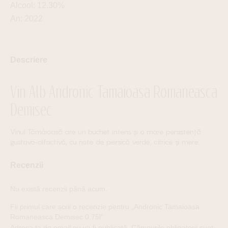
Alcool: 12.30%
An: 2022
Descriere
Vin Alb Andronic Tamaioasa Romaneasca
Demisec
Vinul Tămâioasă are un buchet intens și o mare persistență
gustavo-olfactivă, cu note de piersică verde, citrice și mere.
Recenzii
Nu există recenzii până acum.
Fii primul care scrii o recenzie pentru „Andronic Tamaioasa
Romaneasca Demisec 0.75l”
Adresa ta de email nu va fi publicată.
Câmpurile obligatorii sunt