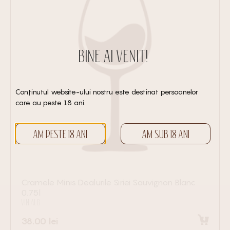
BINE AI VENIT!
Conținutul website-ului nostru este destinat persoanelor
care au peste 18 ani.
AM PESTE 18 ANI
AM SUB 18 ANI
Cramele Minis Dealurile Siriei Sauvignon Blanc
0.75l
VIN ALB
38.00
lei
Adaugă în coș