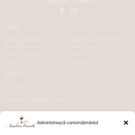
MENIU
Opțiuni de plată
Politică de confidențialitate
Condiții de retur
Termeni și condiții
Livrare și transport
Contact
ANPC
Despre Noi
CONTACT
+40 747 334 973
magazin@vinotecapancota.ro
Administrează consimțământul