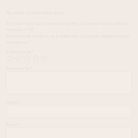
Nu există recenzii până acum.
Fii primul care scrii o recenzie pentru „Cramele Pancota Alb De
Pancota 0.75l”
Adresa ta de email nu va fi publicată.
Câmpurile obligatorii sunt
marcate cu
*
Evaluarea ta
*
Recenzia ta
*
Nume
*
Email
*