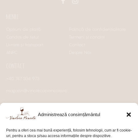
MENIU
Opțiuni de plată
Politică de confidențialitate
Condiții de retur
Termeni și condiții
Livrare și transport
Contact
ANPC
Despre Noi
CONTACT
+40 747 334 973
magazin@vinotecapancota.ro
Administrează consimțământul
Pentru a oferi cea mai bună experiență, folosim tehnologii, cum ar fi cookie-
uri, pentru a stoca și/sau accesa informațiile despre dispozitive.