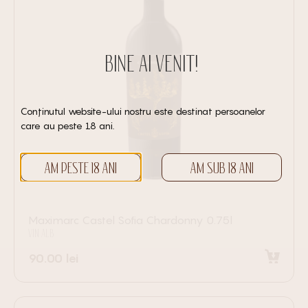
BINE AI VENIT!
Conținutul website-ului nostru este destinat persoanelor
care au peste 18 ani.
AM PESTE 18 ANI
AM SUB 18 ANI
Maximarc Castel Sofia Chardonny 0.75l
VIN ALB
90.00
lei
Adaugă în coș