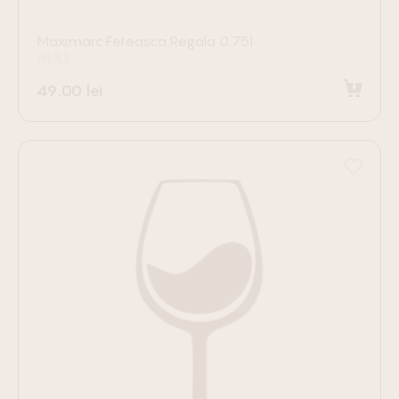
Maximarc Feteasca Regala 0.75l
VIN ALB
49.00
lei
Adaugă în coș