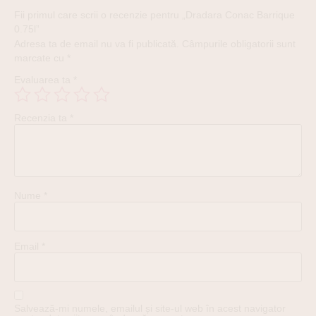
Fii primul care scrii o recenzie pentru „Dradara Conac Barrique
0.75l”
Adresa ta de email nu va fi publicată.
Câmpurile obligatorii sunt
marcate cu
*
Evaluarea ta
*
Recenzia ta
*
Nume
*
Email
*
Salvează-mi numele, emailul și site-ul web în acest navigator