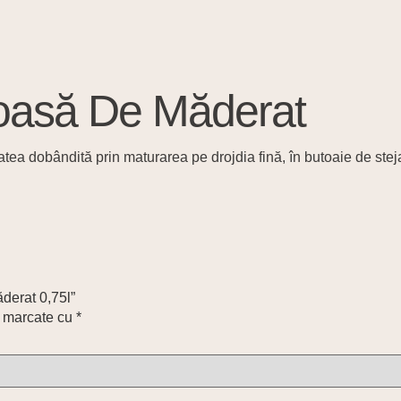
toasă De Măderat
itatea dobândită prin maturarea pe drojdia fină, în butoaie de steja
derat 0,75l”
t marcate cu
*