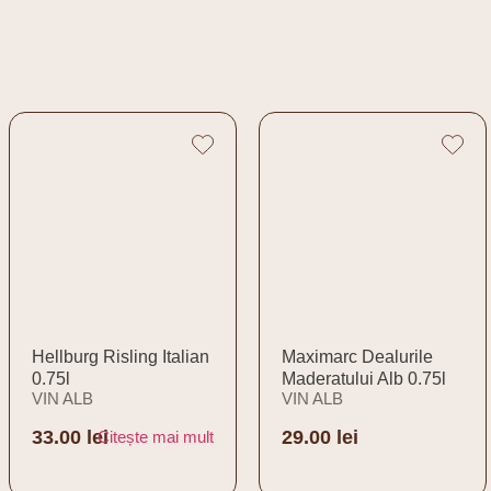
Hellburg Risling Italian
Maximarc Dealurile
0.75l
Maderatului Alb 0.75l
VIN ALB
VIN ALB
33.00
lei
29.00
lei
Citește mai mult
Adaugă în coș